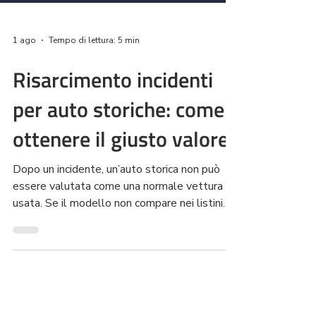
1 ago
Tempo di lettura: 5 min
Risarcimento incidenti
per auto storiche: come
ottenere il giusto valore
Dopo un incidente, un’auto storica non può
essere valutata come una normale vettura
usata. Se il modello non compare nei listini
tradizionali, il valore deve essere ricostruito
con quotazioni specializzate, foto, fatture,
annunci e una perizia. Vediamo come ottenere
il costo della riparazione, contestare il danno