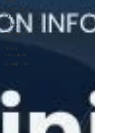
lavoro
Codice della
strada
Codice civile
Risarcimento
danni
Tutela
consumatori
Consigli Utili