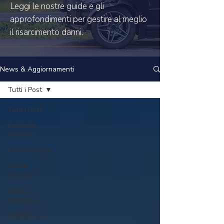
Leggi le nostre guide e gli
approfondimenti per gestire al meglio
il risarcimento danni.
News & Aggiornamenti
Tutti i Post
Tutti i Post
Incidente
Stradale
Errore medico
Insidia
Stradale
Danno
Materiale
Infortuni sul