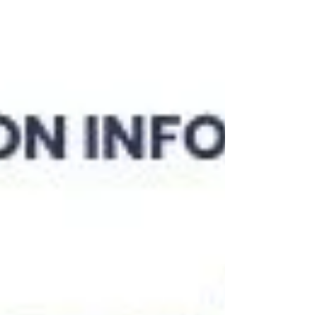
antieconomico e dimostrare l’eventuale
perdita di valore.