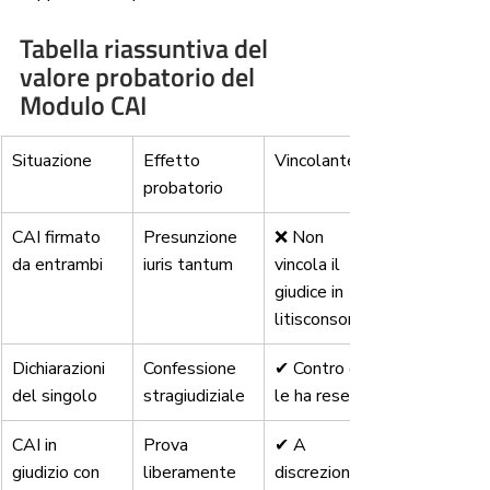
Tabella riassuntiva del 
valore probatorio del 
Modulo CAI
Situazione
Effetto 
Vincolante?
probatorio
CAI firmato 
Presunzione 
❌ Non 
da entrambi
iuris tantum
vincola il 
giudice in 
litisconsorzio
Dichiarazioni 
Confessione 
✔ Contro chi 
del singolo
stragiudiziale
le ha rese
CAI in 
Prova 
✔ A 
giudizio con 
liberamente 
discrezione 