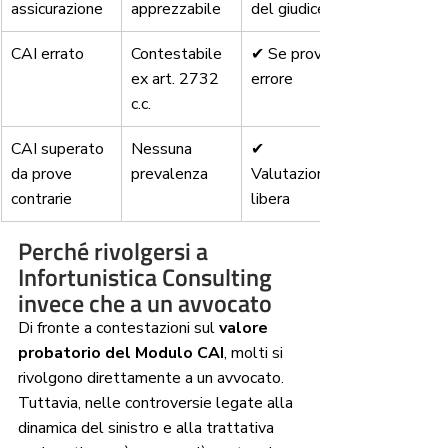
assicurazione
apprezzabile
del giudice
CAI errato
Contestabile 
✔ Se provato 
ex art. 2732 
errore
c.c.
CAI superato 
Nessuna 
✔ 
da prove 
prevalenza
Valutazione 
contrarie
libera
Perché rivolgersi a 
Infortunistica Consulting 
invece che a un avvocato
Di fronte a contestazioni sul 
valore 
probatorio del Modulo CAI
, molti si 
rivolgono direttamente a un avvocato.
Tuttavia, nelle controversie legate alla 
dinamica del sinistro e alla trattativa 