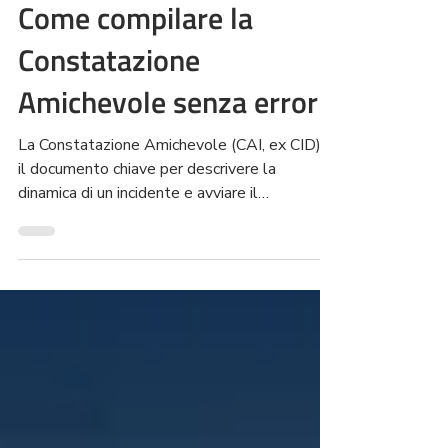
4 mar
Tempo di lettura: 6 min
Come compilare la
Constatazione
Amichevole senza errori
La Constatazione Amichevole (CAI, ex CID) è
il documento chiave per descrivere la
dinamica di un incidente e avviare il
risarcimento. In questa guida trovi cosa
inserire in ogni sezione, come disegnare lo
schema, quali caselle barrare, quando
compilare il retro e come comportarti se la
controparte non firma.