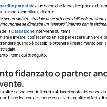
perdita parentale
», un nome che forse dice poco a chi no
to in modo semplice e diretto: 
e per un sinistro stradale deve ottenere dall’assicurazione 
nno morale se dimostra un “vissuto” intenso con la vittima.
 della
 Cassazione
 interviene sul tema. 
iara e lineare: così facendo finisce per essere un vero e p
ndere quando è possibile ottenere il risarcimento per la 
stradale. 
to il tema qui di seguito.
nto fidanzato o partner anc
vente. 
 oltre riconoscendo il diritto al risarcimento del danno da 
non ha un legame di sangue con la vittima, oltre al fatto di 