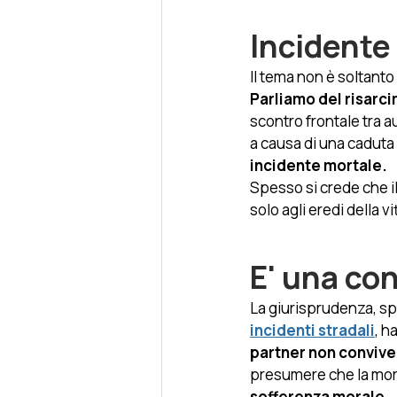
Incidente
Il tema non è soltant
Parliamo del risarci
scontro frontale tra a
a causa di una caduta 
incidente mortale.
Spesso si crede che i
solo agli eredi della vi
E' una co
La giurisprudenza, spi
incidenti stradali
, h
partner non convive
presumere che la mor
sofferenza morale.