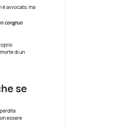
n è avvocato, ma 
un congruo 
roprio 
morte di un 
he se 
perdita 
non essere 