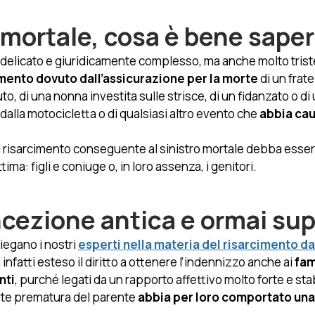
 mortale, cosa è bene saper
o delicato e giuridicamente complesso, ma anche molto trist
mento dovuto dall’assicurazione per la morte 
di un frate
uto, di una nonna investita sulle strisce, di un fidanzato o d
dalla motocicletta o di qualsiasi altro evento che
 abbia cau
l risarcimento conseguente al sinistro mortale debba esser
ttima: figli e coniuge o, in loro assenza, i genitori. 
ncezione antica e ormai sup
egano i nostri 
esperti nella materia del risarcimento da
a infatti esteso il diritto a ottenere l’indennizzo anche ai
 fam
nti
, purché legati da un rapporto affettivo molto forte e stabi
te prematura del parente 
abbia per loro comportato una