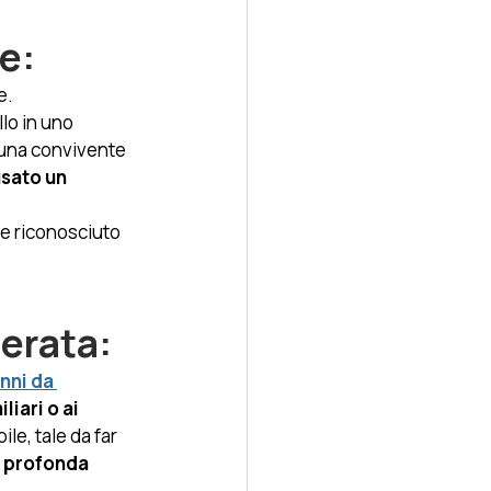
e:
e.
llo in uno 
i una convivente 
sato un 
e riconosciuto 
erata: 
nni da 
iliari o ai 
le, tale da far 
 profonda 