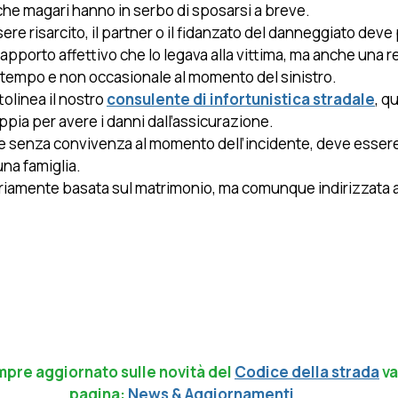
i che magari hanno in serbo di sposarsi a breve. 
re risarcito, il partner o il fidanzato del danneggiato deve
 rapporto affettivo che lo legava alla vittima, ma anche una r
el tempo e non occasionale al momento del sinistro.
olinea il nostro 
consulente di infortunistica stradale
, qu
pia per avere i danni dall’assicurazione. 
e senza convivenza al momento dell’incidente, deve essere
una famiglia. 
riamente basata sul matrimonio, ma comunque indirizzata a
pre aggiornato sulle novità del
Codice della strada
va
pagina: 
News & Aggiornamenti