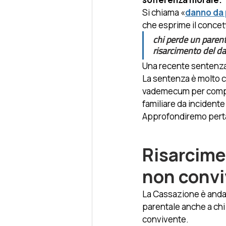
Si chiama «
danno da 
che esprime il concet
chi perde un parent
risarcimento del da
Una recente sentenza
La sentenza è molto ch
vademecum per compre
familiare da incidente 
Approfondiremo pertan
Risarcime
non convi
La Cassazione è andata
parentale
anche a chi 
convivente. 