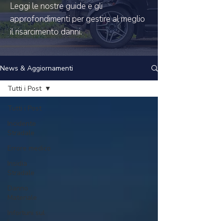
Leggi le nostre guide e gli
approfondimenti per gestire al meglio
il risarcimento danni.
News & Aggiornamenti
Tutti i Post
Tutti i Post
Incidente
Stradale
Errore medico
Insidia
Stradale
Danno
Materiale
Infortuni sul