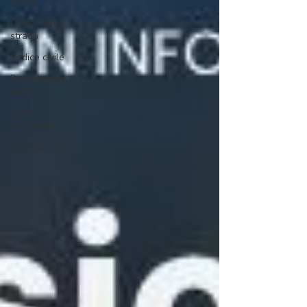
lavoro
Codice della
strada
Codice civile
Risarcimento
danni
Tutela
consumatori
Consigli Utili