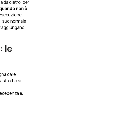
da da dietro, per 
 quando non è 
i esecuzione 
al suo normale 
raggiungano 
 le 
gna dare 
auto che si 
precedenza e, 