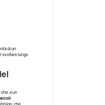
ità di un 
r svoltare lungo 
el 
 che, a un 
eicoli 
obbligo, che 