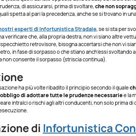
udenza, di assicurarsi, prima di svoltare, 
che non soprag
 quali spetta al pari la precedenza, anche se si trovano in una
ostri esperti di Infortunistica Stradale
, se si sta per svo
 verificare che, alla propria destra, non vi siano altre vettur
specchietto retrovisore, bisogna accertarsi che non vi sian
ro, in fase di sorpasso o che stiano anch’essi svoltando a s
a non consente il sorpasso (striscia continua).
zione
azione ha più volte ribadito il principio secondo il quale 
ch
’obbligo di adottare tutte le prudenze necessarie
 e la
are intralci o rischi agli altri conducenti, non solo prima di
 esecuzione.
zione di 
Infortunistica Con