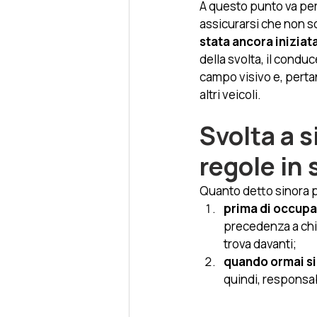
A questo punto va per
assicurarsi che non s
stata ancora iniziata
della svolta, il condu
campo visivo e, pertan
altri veicoli.
Svolta a s
regole in 
Quanto detto sinora p
prima di occupa
precedenza a chi v
trova davanti;
quando ormai si
quindi, responsab