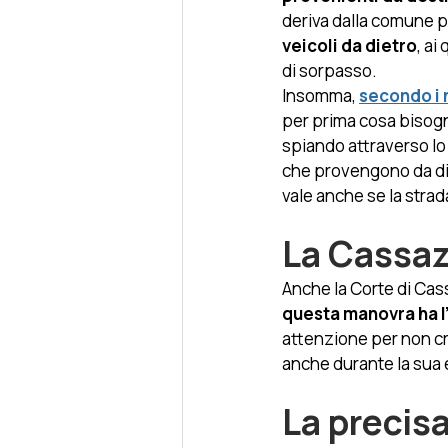
deriva dalla comune pr
veicoli da dietro
, ai
di sorpasso.
Insomma, 
secondo i n
per prima cosa bisogna
spiando attraverso lo 
che provengono da diet
vale anche se la strad
La Cassa
Anche la Corte di Cass
questa manovra ha l
attenzione per non cre
anche durante la sua
La precisa