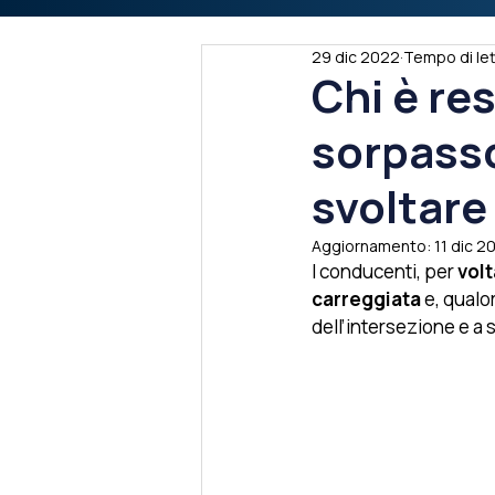
29 dic 2022
Tempo di let
Chi è re
sorpasso
svoltare 
Aggiornamento:
11 dic 2
I conducenti, per 
volt
carreggiata
 e, qualo
dell’intersezione e a s