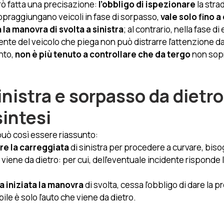
ò fatta una precisazione:
 l’obbligo di ispezionare
 la stra
opraggiungano veicoli in fase di sorpasso, 
vale solo fino a
 la manovra di svolta a sinistra
; al contrario, nella fase d
cente del veicolo che piega non può distrarre l’attenzione d
to, 
non è più tenuto a controllare che da tergo
 non sop
inistra e sorpasso da dietro:
sintesi
uò così essere riassunto:
re la carreggiata
 di sinistra per procedere a curvare, biso
iene da dietro: per cui, dell’eventuale incidente risponde l’
a iniziata la manovra
 di svolta, cessa l’obbligo di dare la 
ile è solo l’auto che viene da dietro.