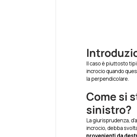
Introduzi
Il caso è piuttosto ti
incrocio quando quest’
la perpendicolare. 
Come si st
sinistro?
La giurisprudenza, d’
incrocio, debba svoltar
provenienti da dest