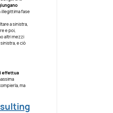
giungano 
 illegittima fase 
ltare a sinistra, 
e e poi, 
o altri mezzi 
inistra, e ciò 
i effettua 
 massima 
 compierla, ma 
sulting