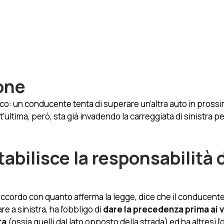
one
pico: un conducente tenta di superare un’altra auto in prossim
ultima, però, sta già invadendo la carreggiata di sinistra pe
abilisce la responsabilità d
accordo con quanto afferma la legge, dice che il conducente
e a sinistra, ha l’obbligo di 
dare la precedenza prima ai v
ra
 (ossia quelli dal lato opposto della strada) ed ha altresì l’