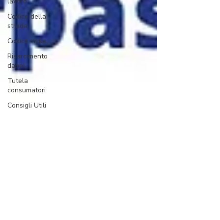
lavoro
Codice della
strada
Codice civile
Risarcimento
danni
Tutela
consumatori
Consigli Utili