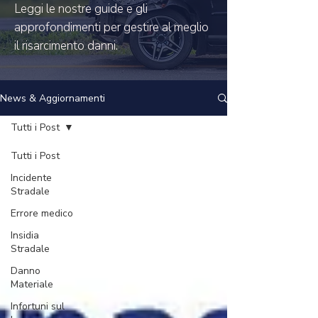
Leggi le nostre guide e gli
approfondimenti per gestire al meglio
il risarcimento danni.
News & Aggiornamenti
Tutti i Post
Tutti i Post
Incidente
Stradale
Errore medico
Insidia
Stradale
Danno
Materiale
Infortuni sul