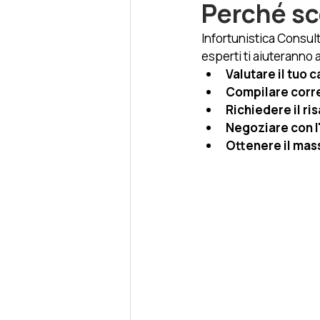
Perché sc
Infortunistica Consult
esperti ti aiuteranno a
Valutare il tuo 
Compilare corre
Richiedere il r
Negoziare con l
Ottenere il mas