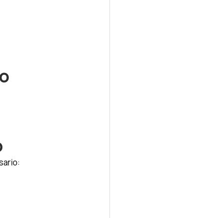
to
o
sario: