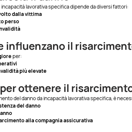
a incapacità lavorativa specifica dipende da diversi fattori:
volto dalla vittima
to perso
nvalidità
e influenzano il risarcimen
iore
 per:
nerativi
nvalidità più elevate
per ottenere il risarciment
imento del danno da incapacità lavorativa specifica, è neces
istenza del danno
danno
isarcimento alla compagnia assicurativa