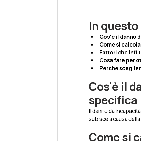
In questo 
Cos'è il danno d
Come si calcola
Fattori che infl
Cosa fare per o
Perché sceglier
Cos'è il d
specifica
Il danno da incapacità 
subisce a causa della 
Come si c