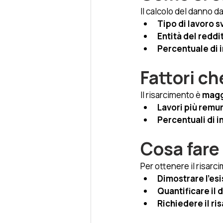
Il calcolo del danno d
Tipo di lavoro s
Entità del reddi
Percentuale di i
Fattori ch
Il risarcimento è 
magg
Lavori più remu
Percentuali di i
Cosa fare 
Per ottenere il risarc
Dimostrare l'es
Quantificare il 
Richiedere il r