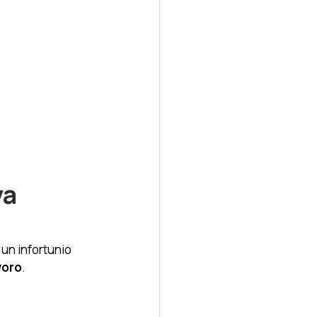
a 
 un infortunio 
voro
.