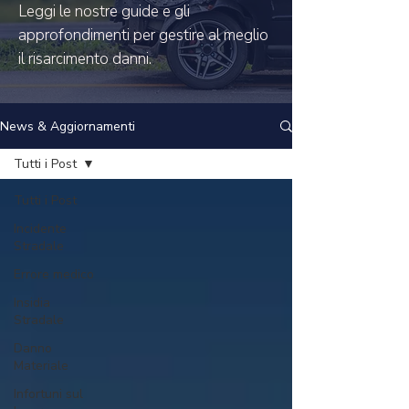
Leggi le nostre guide e gli
approfondimenti per gestire al meglio
il risarcimento danni.
News & Aggiornamenti
Tutti i Post
Tutti i Post
Incidente
Stradale
Errore medico
Insidia
Stradale
Danno
Materiale
Infortuni sul