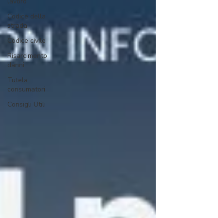
lavoro
Codice della
strada
Codice civile
Risarcimento
danni
Tutela
consumatori
Consigli Utili