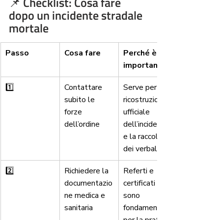
📌 Checklist: Cosa fare 
dopo un incidente stradale 
mortale
Passo
Cosa fare
Perché è 
importante
1️⃣
Contattare 
Serve per la 
subito le 
ricostruzione 
forze 
ufficiale 
dell’ordine
dell’incidente 
e la raccolta 
dei verbali.
2️⃣
Richiedere la 
Referti e 
documentazio
certificati 
ne medica e 
sono 
sanitaria
fondamentali 