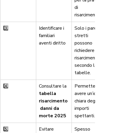
per la pratica 
di 
risarcimento.
3️⃣
Identificare i 
Solo i parenti 
familiari 
stretti 
aventi diritto
possono 
richiedere il 
risarcimento 
secondo le 
tabelle.
4️⃣
Consultare la 
Permette di 
tabella 
avere un’idea 
risarcimento
chiara degli 
 danni da 
importi 
morte 2025
spettanti.
5️⃣
Evitare 
Spesso 