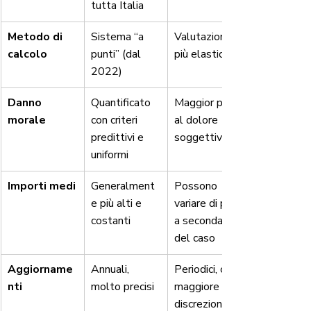
tutta Italia
Metodo di 
Sistema “a 
Valutazione 
calcolo
punti” (dal 
più elastica
2022)
Danno 
Quantificato 
Maggior peso 
morale
con criteri 
al dolore 
predittivi e 
soggettivo
uniformi
Importi medi
Generalment
Possono 
e più alti e 
variare di più 
costanti
a seconda 
del caso
Aggiorname
Annuali, 
Periodici, con 
nti
molto precisi
maggiore 
discrezionalità