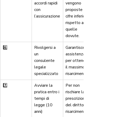
accordi rapidi 
vengono 
con 
proposte 
l’assicurazione
cifre inferiori 
rispetto a 
quelle 
dovute.
6️⃣
Rivolgersi a 
Garantisce 
un 
assistenza 
consulente 
per ottenere 
legale 
il massimo 
specializzato
risarcimento.
7️⃣
Avviare la 
Per non 
pratica entro i 
rischiare la 
tempi di 
prescrizione 
legge (10 
del diritto al 
anni)
risarcimento.