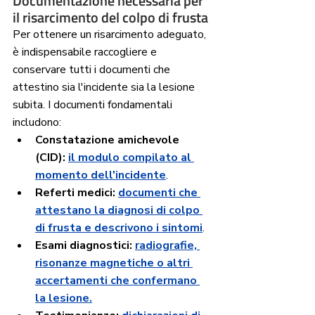
Documentazione necessaria per 
il risarcimento del colpo di frusta
Per ottenere un risarcimento adeguato, 
è indispensabile raccogliere e 
conservare tutti i documenti che 
attestino sia l'incidente sia la lesione 
subita. I documenti fondamentali 
includono:
Constatazione amichevole 
(CID):
il modulo compilato al 
momento dell'incidente
.
Referti medici:
documenti che 
attestano la diagnosi di colpo 
di frusta e descrivono i sintomi
.
Esami diagnostici:
radiografie, 
risonanze magnetiche o altri 
accertamenti che confermano 
la lesione.