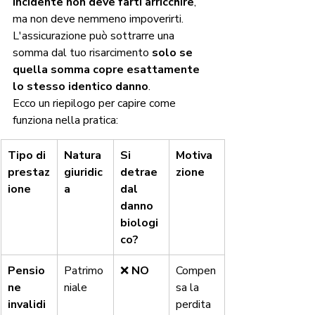
incidente non deve farti arricchire
, 
ma non deve nemmeno impoverirti. 
L'assicurazione può sottrarre una 
somma dal tuo risarcimento 
solo se 
quella somma copre esattamente 
lo stesso identico danno
.
Ecco un riepilogo per capire come 
funziona nella pratica:
Tipo di 
Natura 
Si 
Motiva
prestaz
giuridic
detrae 
zione
ione
a
dal 
danno 
biologi
co?
Pensio
Patrimo
❌ 
NO
Compen
ne 
niale
sa la 
invalidi
perdita 