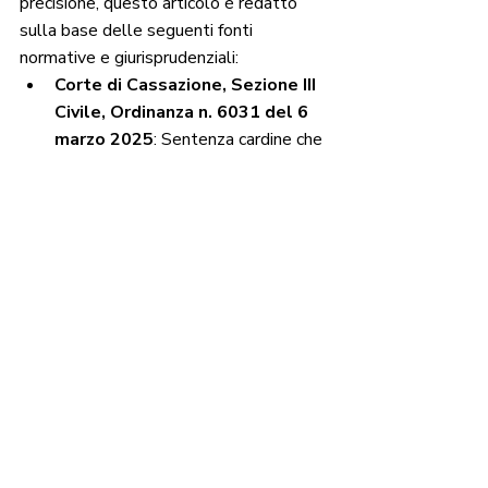
precisione, questo articolo è redatto 
sulla base delle seguenti fonti 
normative e giurisprudenziali:
Corte di Cassazione, Sezione III 
Civile, Ordinanza n. 6031 del 6 
marzo 2025
: Sentenza cardine che 
ribadisce il divieto di decurtazione 
delle prestazioni INPS di natura 
patrimoniale dal danno biologico.
Codice Civile Italiano
: Artt. 
1223, 2043 e 2056 in materia di 
risarcimento del danno e 
valutazione equitativa.
Codice delle Assicurazioni 
Private (D.Lgs. 209/2005)
: 
Normativa di riferimento per la 
gestione dei sinistri stradali e la 
quantificazione del danno biologico.