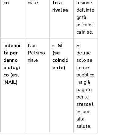
co
niale
to a 
lesione 
rivalsa
dell'inte
grità 
psicofisi
ca in sé.
Indenni
Non 
✅ 
SÌ 
Si 
tà per 
Patrimo
(se 
detrae 
danno 
niale
coincid
solo se 
biologi
ente)
l'ente 
co (es. 
pubblico
INAIL)
 ha già 
pagato 
per la 
stessa
 l
esione 
alla 
salute.