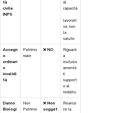
tà 
di 
civile 
capacità
INPS
lavorati
va, non 
la 
salute.
Assegn
Patrimo
❌ 
NO
Riguard
o 
niale
a 
ordinari
esclusiv
o 
amente 
invalidi
il 
tà
support
o al 
reddito.
Danno 
Non 
❌ 
Non 
Risarcis
Biologi
Patrimo
sogget
ce la 