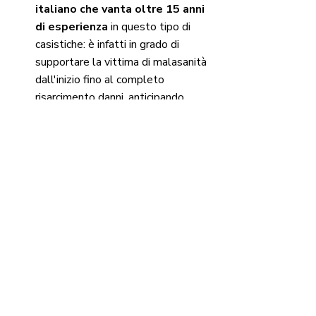
italiano che vanta oltre 15 anni 
di esperienza
 in questo tipo di 
casistiche: è infatti in grado di 
supportare la vittima di malasanità 
dall'inizio fino al completo 
risarcimento danni, anticipando 
tutte le spese necessarie.
Lo sapevi?
Puoi 
prenotare un appuntamento 
gratuito
con un consulente ICON 
Infortunistica attraverso la nostra 
pagina Contattaci. I nostri consulenti 
offrono una valutazione dettagliata e 
completa del tuo caso, fornendoti una 
stima del risarcimento che meriti e una 
previsione dei tempi necessari ad 
ottenere il giusto risarcimento per 
malasanità. Contattaci per una 