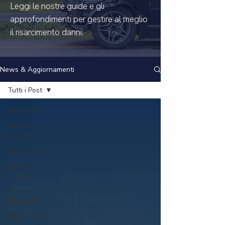
Leggi le nostre guide e gli
approfondimenti per gestire al meglio
il risarcimento danni.
News & Aggiornamenti
Tutti i Post
Tutti i Post
Incidente
Stradale
Errore medico
Insidia
Stradale
Danno
Materiale
Infortuni sul