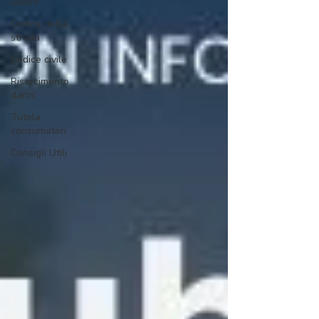
lavoro
Codice della
strada
Codice civile
Risarcimento
danni
Tutela
consumatori
Consigli Utili