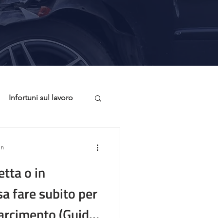
Infortuni sul lavoro
onsigli Utili
in
etta o in
a fare subito per
sarcimento (Guida