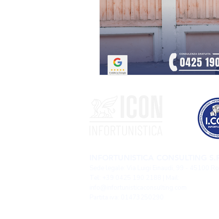
INFORTUNISTICA CONSULTING S.R
Sede legale: Via Luigi Einaudi, 99 - 45100 R
Tel: +39 0425 190 2188 | Mail:
info@infortunisticaconsulting.com
Partita iva: 01473250290