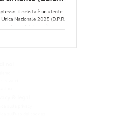
plesso: il ciclista è un utente
 Unica Nazionale 2025 (D.P.R.
 il calcolo del danno è
 precisa sul concorso di
ll'assicurazione. ICON
massimizzare il risarcimento per
attaci per una consulenza senza
di noi
le del tuo danno.
 siamo
 trovarci
attaci
vacy & legal
tica sulla privacy
tica sull'uso dei cookies