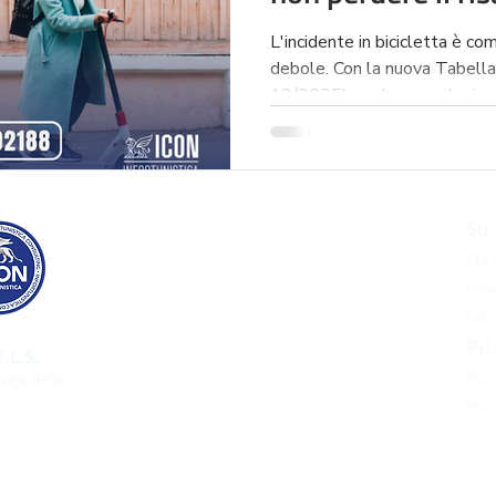
2026)
L'incidente in bicicletta è com
debole. Con la nuova Tabella
12/2025) per le macrolesioni,
cambiato. La Cassazione 2024
colpa. Non farti ingannare da
Infortunistica ti assiste per 
danni fisici e materiali. Cont
Risarcimento danni
Su 
anticipi e scopri il valore rea
Risarcimento danni incidente stradale
Chi
Risarcimento danni incidente grave
Dove
Risarcimento danni infortunio sul lavoro
Cont
Risarcimento danni malasanità
Pri
.L.S.
Risarcimento danni pedone investito​
Poli
ovigo (RO)
Approfondimenti
Poli
Blog