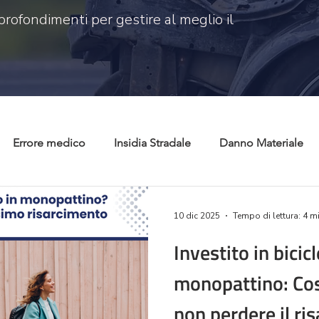
profondimenti per gestire al meglio il
Errore medico
Insidia Stradale
Danno Materiale
 civile
Risarcimento danni
Tutela consumatori
C
10 dic 2025
Tempo di lettura: 4 m
Investito in bicicl
monopattino: Cos
non perdere il ri