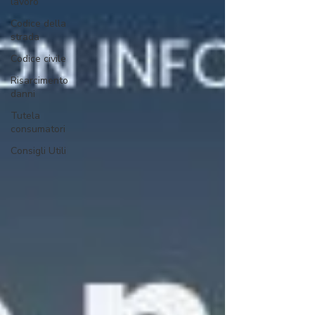
lavoro
Codice della
strada
Codice civile
Risarcimento
danni
Tutela
consumatori
Consigli Utili