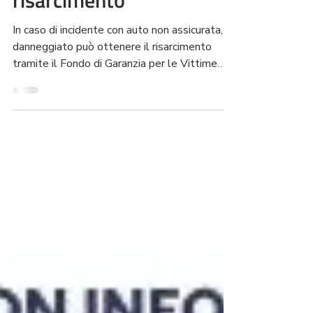
danni e come ottenere il
risarcimento
In caso di incidente con auto non assicurata, il
danneggiato può ottenere il risarcimento
tramite il Fondo di Garanzia per le Vittime
della Strada, se il veicolo responsabile è
identificato. È fondamentale raccogliere
prove, chiamare le autorità, documentare
danni e lesioni, e inviare correttamente la
richiesta all’impresa designata.