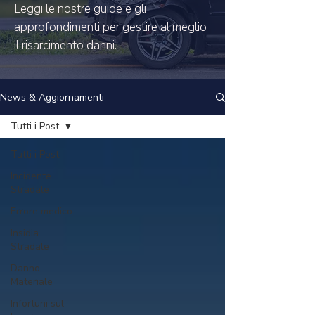
Leggi le nostre guide e gli
approfondimenti per gestire al meglio
il risarcimento danni.
News & Aggiornamenti
Tutti i Post
Tutti i Post
Incidente
Stradale
Errore medico
Insidia
Stradale
Danno
Materiale
Infortuni sul