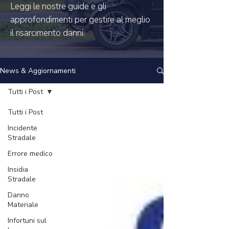
Leggi le nostre guide e gli
approfondimenti per gestire al meglio
il risarcimento danni.
News & Aggiornamenti
Tutti i Post
Tutti i Post
Incidente
Stradale
Errore medico
Insidia
Stradale
Danno
Materiale
Infortuni sul