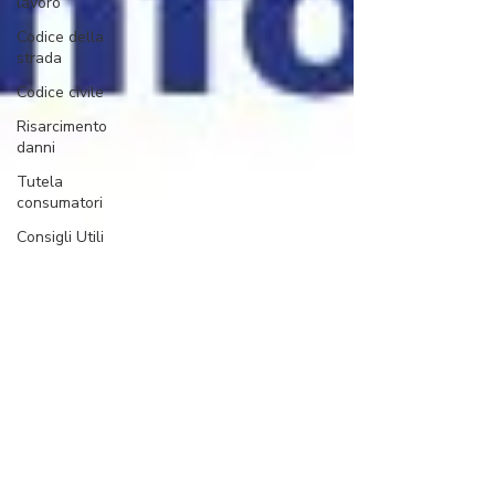
lavoro
Codice della
strada
Codice civile
Risarcimento
danni
Tutela
consumatori
Consigli Utili