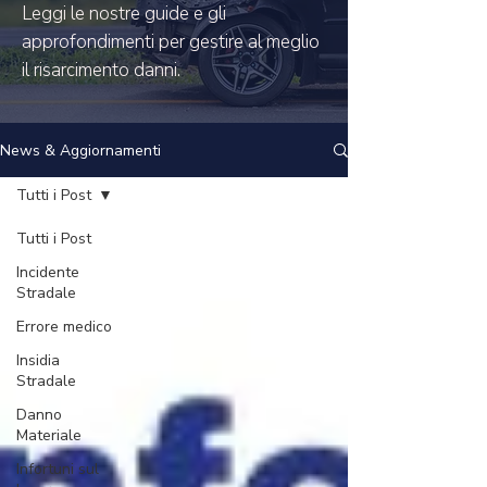
Leggi le nostre guide e gli
approfondimenti per gestire al meglio
il risarcimento danni.
News & Aggiornamenti
Tutti i Post
Tutti i Post
Incidente
Stradale
Errore medico
Insidia
Stradale
Danno
Materiale
Infortuni sul