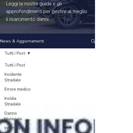
Leggi le nostre guide e gli
approfondimenti per gestire al meglio
il risarcimento danni.
News & Aggiornamenti
Tutti i Post
Tutti i Post
Incidente
Stradale
Errore medico
Insidia
Stradale
Danno
Materiale
Infortuni sul