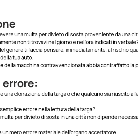
one
icevere una multa per divieto di sosta proveniente da una citt
amente non ti trovavi nel giorno e nell’ora indicati in verbale?
del genere ti faccia pensare, immediatamente, al rischio qu
della tua auto. 
lare della macchina contravvenzionata abbia contraffatto la p
 errore:
 una clonazione della targa o che qualcuno sia riuscito a fa
 semplice errore nella lettura della targa? 
a multa per divieto di sosta in una città non dipende necess
a un mero errore materiale dell’organo accertatore. 