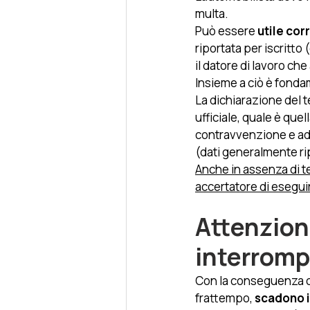
multa. 
Può essere
 utile co
riportata per iscritto
il datore di lavoro che
Insieme a ciò è fond
La dichiarazione del t
ufficiale, quale è quel
contravvenzione e ad 
(dati generalmente ripo
Anche in assenza di te
accertatore di eseguire
Attenzione
interrompe
Con la conseguenza ch
frattempo,
 scadono i