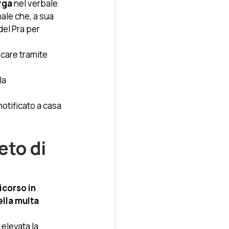
arga
 nel verbale 
nale che, a sua 
 del Pra per 
icare tramite 
la 
otificato a casa 
eto di 
icorso in 
ella multa 
elevata la 