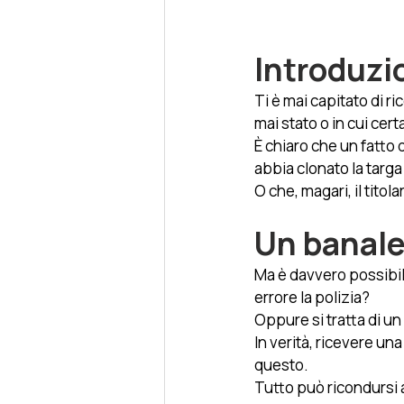
Introduzi
Ti è mai capitato di r
mai stato o in cui cert
È chiaro che un fatto 
abbia clonato la targa 
O che, magari, il tito
Un banale
Ma è davvero possibile
errore la polizia? 
Oppure si tratta di un
In verità, ricevere un
questo. 
Tutto può ricondursi 