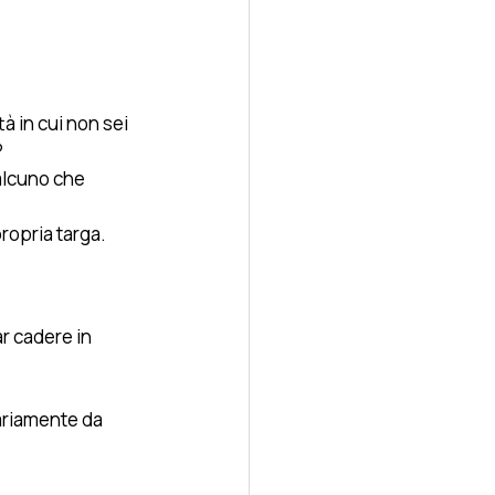
à in cui non sei 
 
alcuno che 
ropria targa.
r cadere in 
ariamente da 