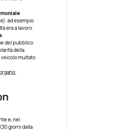
timoniale
ne): ad esempio 
tà era a lavoro. 
e
. 
ne del pubblico 
larità della 
 veicolo multato 
’organo 
on 
te e, nel 
 (30 giorni dalla 