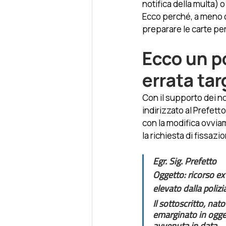
notifica della multa) o
Ecco perché, a meno c
preparare le carte per
Ecco un po
errata tar
Con il supporto dei no
indirizzato al Prefett
con la modifica ovviam
la richiesta di fissazi
Egr. Sig. Prefetto
Oggetto: ricorso ex
elevato dalla polizi
Il sottoscritto, nato
emarginato in oggett
avvenuta in data…, i