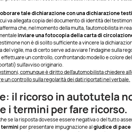
rroborare tale dichiarazione con una dichiarazione tes
 (cui va allegata copia del documento di identità del testimo
 afferma che, nel momento della multa, l’automobilista in real
amentale
 inviare una fotocopia della carta di circolazion
estimone non è di solito sufficiente a vincere la dichiarazio
la del vigile, ma di certo serve ad avviare l’indagine sulla rego
effettuare un controllo, confrontando modello e colore del
rtati) sull’avviso originario. 
stimoni, comunque è diritto dell’automobilista chiedere all
 un controllo sulla regolarità dei dati riportati nel verbale.
: il ricorso in autotutela n
 i termini per fare ricorso. 
e se la risposta dovesse essere negativa o del tutto assen
 termini 
per presentare impugnazione al 
giudice di pace