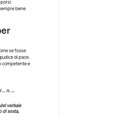
pporsi. 
 sempre bene 
er 
 come se fosse 
giudice di pace, 
rio competente e 
l … n. … 
 del verbale 
 di sosta, 