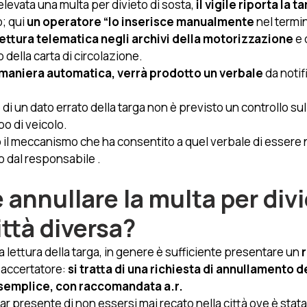
elevata una multa per divieto di sosta, 
il vigile riporta la t
; qui 
un operatore “lo inserisce manualmente
 nel termi
lettura telematica negli archivi della motorizzazione
 e
o della carta di circolazione. 
n maniera automatica, verrà prodotto un verbale
 da notif
 di un dato errato della targa non è previsto un controllo sul
o di veicolo. 
 il meccanismo che ha consentito a quel verbale di essere n
o dal responsabile .
annullare la multa per divi
ittà diversa? 
a lettura della targa, in genere è sufficiente presentare un 
r
 accertatore: 
si tratta di una richiesta di annullamento d
 semplice, con raccomandata a.r. 
ar presente di non essersi mai recato nella città ove è stata 