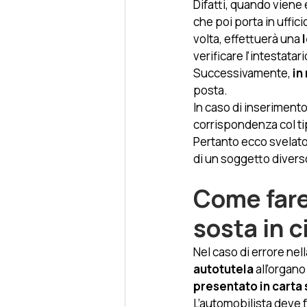
Difatti, quando viene 
che poi porta in ufficio
volta, effettuerà una
 
verificare l’intestatari
Successivamente,
 i
posta. 
In caso di inserimento
corrispondenza col tip
Pertanto ecco svelato
di un soggetto divers
Come fare 
sosta in c
Nel caso di errore nell
autotutela
 all’organo
presentato in carta
L’automobilista deve f