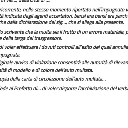
l ricorrente, nello stesso momento riportato nell’impugnato v
tà indicata dagli agenti accertatori, bensì era bensì era parch
e dalla dichiarazione del sig…, che si allega alla presente.
lo scrivente che la multa sia il frutto di un errore materiale, 
 della targa del trasgressore.
i voler effettuare i dovuti controlli all’esito dei quali annulla
mpugnata. 
iginale avviso di violazione consentirà alle autorità di rilevare
tà di modello e di colore dell’auto multata.
 copia della carta di circolazione dell’auto multata…
ede al Prefetto di… di voler disporre l’archiviazione del ver