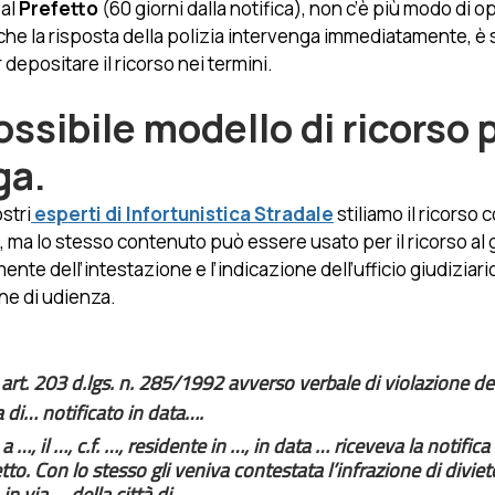
 al
 Prefetto
 (60 giorni dalla notifica), non c’è più modo di o
he la risposta della polizia intervenga immediatamente, è
 depositare il ricorso nei termini.
ssibile modello di ricorso p
ga.
stri
 esperti di Infortunistica Stradale
 stiliamo il ricorso
o, ma lo stesso contenuto può essere usato per il ricorso al 
ente dell’intestazione e l’indicazione dell’ufficio giudizia
one di udienza.
 art. 203 d.lgs. n. 285/1992 avverso verbale di violazione de
a di… notificato in data….
 a …, il …, c.f. …, residente in …, in data … riceveva la notifica
o. Con lo stesso gli veniva contestata l’infrazione di divieto
n via…, della città di ….