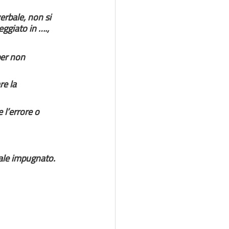
erbale, non si 
eggiato in …., 
per non 
re la 
 l’errore o 
bale impugnato.