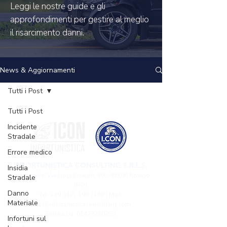
Leggi le nostre guide e gli
approfondimenti per gestire al meglio
il risarcimento danni.
News & Aggiornamenti
Tutti i Post
Tutti i Post
Incidente
Stradale
Errore medico
INFORTUNISTICA CONSULTING S.R.L.S.
Insidia
Sede legale: Via Luigi Einaudi,
99 - 45100
Rovigo
Stradale
(RO)
Danno
Tel: +39 0425 190 2188 | Mail:
Materiale
info@infortunisticaconsulting.com
Partita iva: 01473250290
Infortuni sul