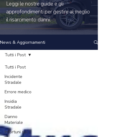
Leggi le nostre guide e gli
approfondimenti per gestire al meglio
il risarcimento danni.
News & Aggiornamenti
Tutti i Post
Tutti i Post
Incidente
Stradale
Errore medico
Insidia
Stradale
Danno
Materiale
Infortuni sul