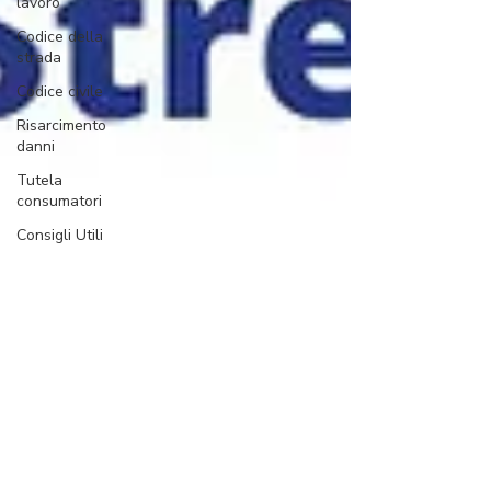
lavoro
Codice della
strada
Codice civile
Risarcimento
danni
Tutela
consumatori
Consigli Utili