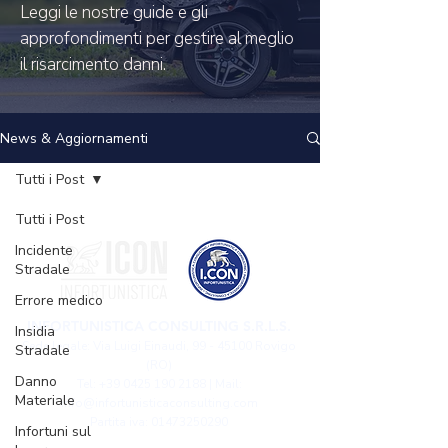
Leggi le nostre guide e gli
approfondimenti per gestire al meglio
il risarcimento danni.
News & Aggiornamenti
Tutti i Post
Tutti i Post
Incidente
Stradale
Errore medico
INFORTUNISTICA CONSULTING S.R.L.S.
Insidia
Sede legale: Via Luigi Einaudi,
99 - 45100
Rovigo
Stradale
(RO)
Danno
Tel: +39 0425 190 2188 | Mail:
Materiale
info@infortunisticaconsulting.com
Partita iva: 01473250290
Infortuni sul