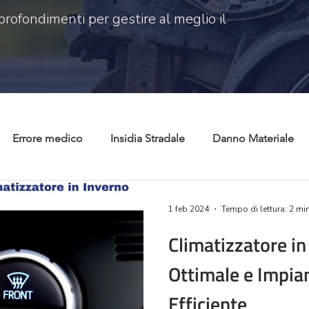
profondimenti per gestire al meglio il
Errore medico
Insidia Stradale
Danno Materiale
 civile
Risarcimento danni
Tutela consumatori
C
1 feb 2024
Tempo di lettura: 2 mi
Climatizzatore in
Ottimale e Impi
Efficiente