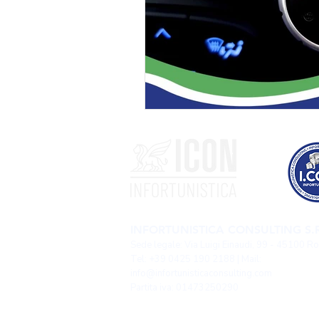
INFORTUNISTICA CONSULTING S.R
Sede legale: Via Luigi Einaudi, 99 - 45100 R
Tel: +39 0425 190 2188 | Mail:
info@infortunisticaconsulting.com
Partita iva: 01473250290