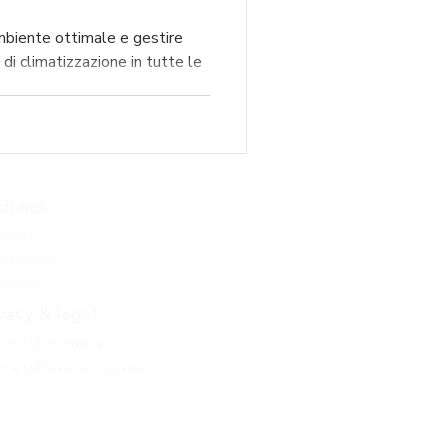
biente ottimale e gestire
di climatizzazione in tutte le
di noi
 siamo
 trovarci
attaci
vacy & legal
tica sulla privacy
tica sull'uso dei cookies