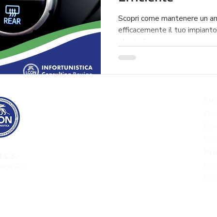
Scopri come mantenere un am
efficacemente il tuo impianto 
stagioni.
Risarcimento danni
Su 
Risarcimento danni incidente stradale
Chi
Risarcimento danni incidente grave
Dove
Risarcimento danni infortunio sul lavoro
Cont
Risarcimento danni malasanità
Pri
.L.S.
Risarcimento danni pedone investito​
Poli
ovigo (RO)
Approfondimenti
Poli
Blog