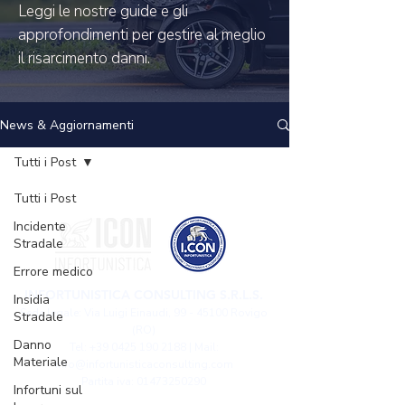
Leggi le nostre guide e gli
approfondimenti per gestire al meglio
il risarcimento danni.
News & Aggiornamenti
Tutti i Post
Tutti i Post
Incidente
Stradale
Errore medico
INFORTUNISTICA CONSULTING S.R.L.S.
Insidia
Sede legale: Via Luigi Einaudi,
99 - 45100
Rovigo
Stradale
(RO)
Danno
Tel: +39 0425 190 2188 | Mail:
Materiale
info@infortunisticaconsulting.com
Partita iva: 01473250290
Infortuni sul