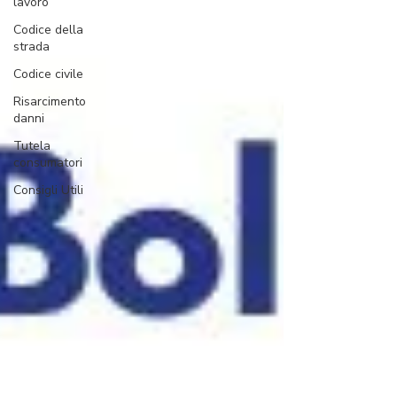
lavoro
Codice della
strada
Codice civile
Risarcimento
danni
Tutela
consumatori
Consigli Utili