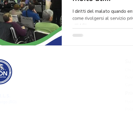
I diritti del malato quando en
come rivolgersi al servizio pr
all'ASL.
Risarcimento danni
Su 
Risarcimento danni incidente stradale
Chi
Risarcimento danni incidente grave
Dove
Risarcimento danni infortunio sul lavoro
Cont
Risarcimento danni malasanità
Pri
.L.S.
Risarcimento danni pedone investito​
Poli
ovigo (RO)
Approfondimenti
Poli
Blog