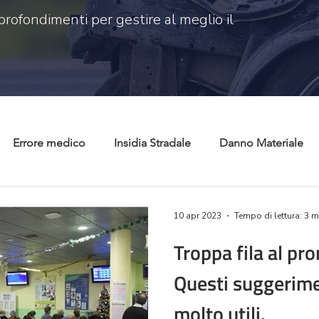
profondimenti per gestire al meglio il
Errore medico
Insidia Stradale
Danno Materiale
 civile
Risarcimento danni
Tutela consumatori
C
10 apr 2023
Tempo di lettura: 3 m
Troppa fila al pr
Questi suggerime
molto utili.