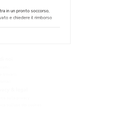
tra in un pronto soccorso,
ivato e chiedere il rimborso
di noi
 siamo
 trovarci
attaci
vacy & legal
tica sulla privacy
tica sull'uso dei cookies