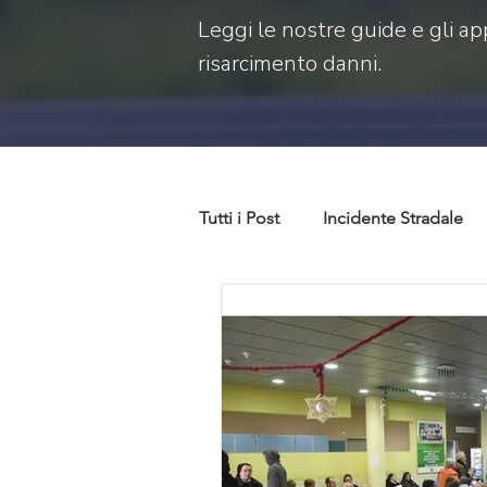
Leggi le nostre guide e gli ap
risarcimento danni.
Tutti i Post
Incidente Stradale
Codice della strada
Codice