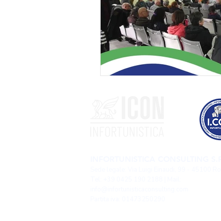
INFORTUNISTICA CONSULTING S.R
Sede legale: Via Luigi Einaudi, 99 - 45100 R
Tel: +39 0425 190 2188 | Mail:
info@infortunisticaconsulting.com
Partita iva: 01473250290