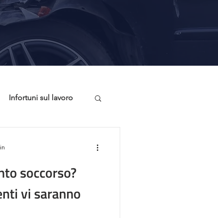
Infortuni sul lavoro
onsigli Utili
in
onto soccorso?
nti vi saranno