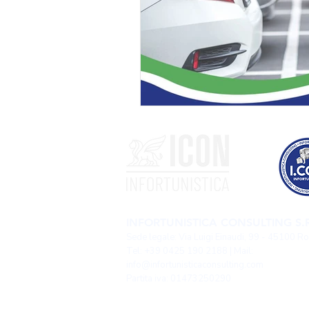
INFORTUNISTICA CONSULTING S.R
Sede legale: Via Luigi Einaudi, 99 - 45100 R
Tel: +39 0425 190 2188 | Mail:
info@infortunisticaconsulting.com
Partita iva: 01473250290