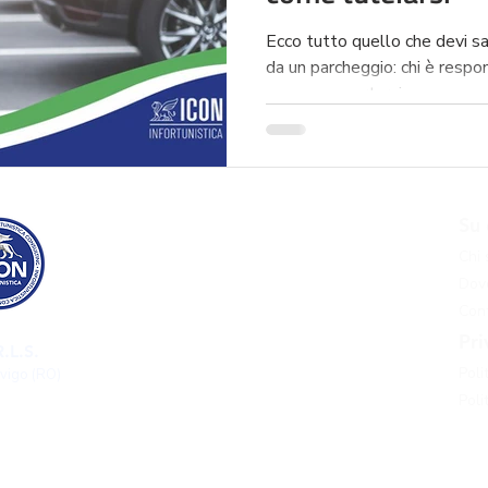
Ecco tutto quello che devi sa
da un parcheggio: chi è respo
come comportarsi.
Risarcimento danni
Su 
Risarcimento danni incidente stradale
Chi
Risarcimento danni incidente grave
Dove
Risarcimento danni infortunio sul lavoro
Cont
Risarcimento danni malasanità
Pri
.L.S.
Risarcimento danni pedone investito​
Poli
ovigo (RO)
Approfondimenti
Poli
Blog