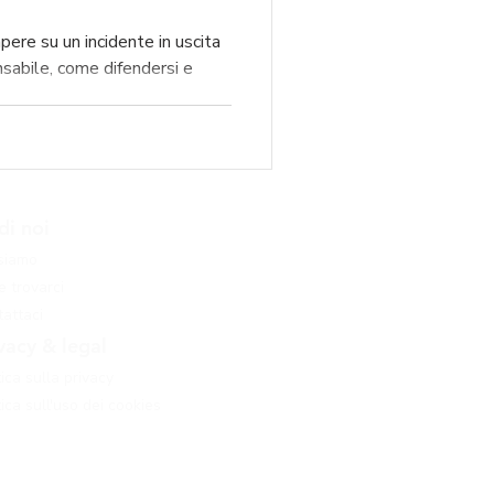
pere su un incidente in uscita
nsabile, come difendersi e
di noi
 siamo
 trovarci
attaci
vacy & legal
tica sulla privacy
tica sull'uso dei cookies