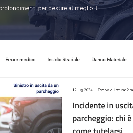
profondimenti per gestire al meglio il
Errore medico
Insidia Stradale
Danno Materiale
 civile
Risarcimento danni
Tutela consumatori
C
12 lug 2024
Tempo di lettura: 2 m
Incidente in usci
parcheggio: chi è
come tutelarsi