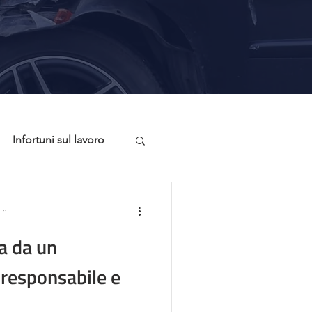
Infortuni sul lavoro
onsigli Utili
in
ta da un
 responsabile e