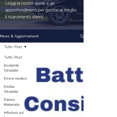
Leggi le nostre guide e gli
approfondimenti per gestire al meglio
il risarcimento danni.
News & Aggiornamenti
Tutti i Post
Tutti i Post
Incidente
Stradale
Errore medico
Insidia
Stradale
Danno
Materiale
Infortuni sul