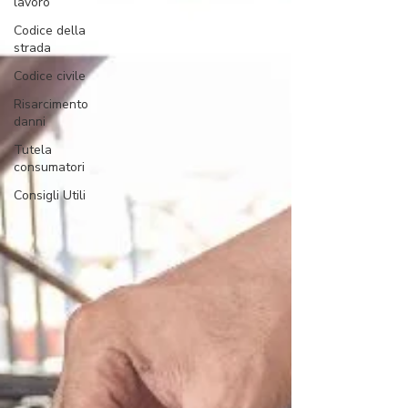
lavoro
Codice della
strada
Codice civile
Risarcimento
danni
Tutela
consumatori
Consigli Utili