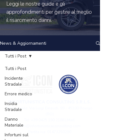
Leggi le nostre guide e gli
approfondimenti per gestire al meglio
il risarcimento danni.
News & Aggiornamenti
Tutti i Post
Tutti i Post
Incidente
Stradale
Errore medico
INFORTUNISTICA CONSULTING S.R.L.S.
Insidia
Sede legale: Via Luigi Einaudi,
99 - 45100
Rovigo
Stradale
(RO)
Danno
Tel: +39 0425 190 2188 | Mail:
Materiale
info@infortunisticaconsulting.com
Partita iva: 01473250290
Infortuni sul