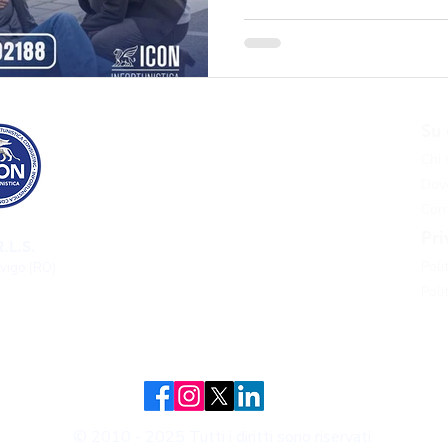
ultime sentenze e come otten
l’aiuto di esperti.
Risarcimento danni
Su 
Risarcimento danni incidente stradale
Chi
Risarcimento danni incidente grave
Dove
Risarcimento danni infortunio sul lavoro
Cont
Risarcimento danni malasanità
Pri
.L.S.
Risarcimento danni pedone investito​
Poli
ovigo (RO)
Approfondimenti
Poli
Blog
© 2010 - 2025 Tutti i diritti sono riservati.