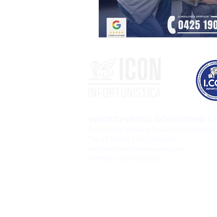
INFORTUNISTICA CONSULTING S.R
Sede legale: Via Luigi Einaudi, 99 - 45100 R
Tel: +39 0425 190 2188 | Mail:
info@infortunisticaconsulting.com
Partita iva: 01473250290