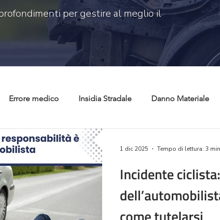
profondimenti per gestire al meglio il
Errore medico
Insidia Stradale
Danno Materiale
 civile
Risarcimento danni
Tutela consumatori
C
1 dic 2025
Tempo di lettura: 3 mi
Incidente ciclista
dell’automobilist
come tutelarsi