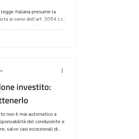
la legge italiana presume la
ta ai sensi dell’art. 2054 c.c.,
manovra imprevedibile del
no, distanza laterale
rta portano quasi sempre alla
. Il ciclista, utente
isarcimento pieno e tutelato.
in
one investito:
ttenerlo
ito non è mai automatico a
sponsabilità del conducente e
re, salvo casi eccezionali di
i cosa dice la normativa, le