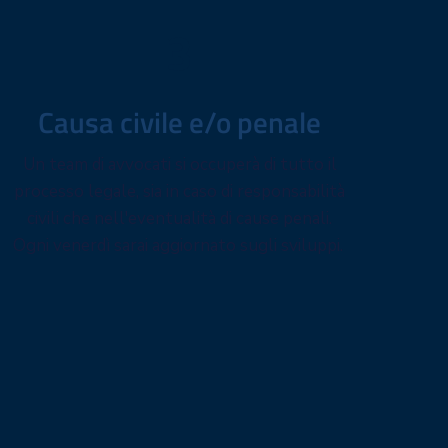
3
Causa civile e/o penale
Un team di avvocati si occuperà di tutto il
processo legale, sia in caso di responsabilità
civili che nell'eventualità di cause penali.
Ogni venerdì sarai aggiornato sugli sviluppi.