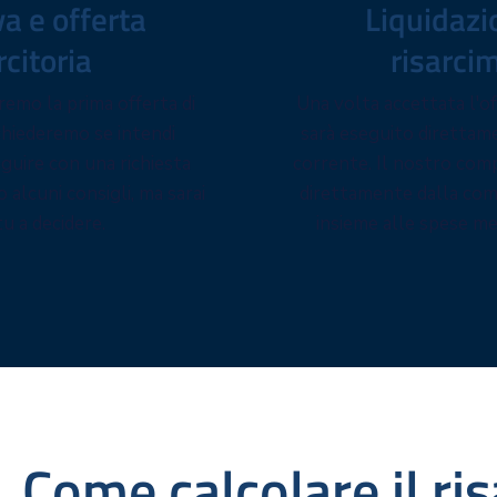
va e offerta
Liquidazi
rcitoria
risarci
emo la prima offerta di
Una volta accettata l'o
 chiederemo se intendi
sarà eseguito direttam
guire con una richiesta
corrente. Il nostro com
o alcuni consigli, ma sarai
direttamente dalla com
u a decidere.
insieme alle spese me
Come calcolare il ri