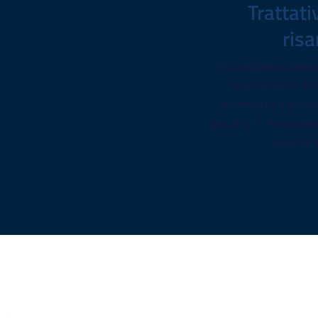
Trattati
risa
Non appena ricever
risarcimento, ti
accettarla o prose
più alta. Ti fornirem
sempre t