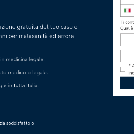
azione gratuita del tuo caso e
Qual è 
nni per malasanità ed errore
 in medicina legale.
*
A
sto medico o legale.
in
le in tutta Italia.
zia soddisfatto o