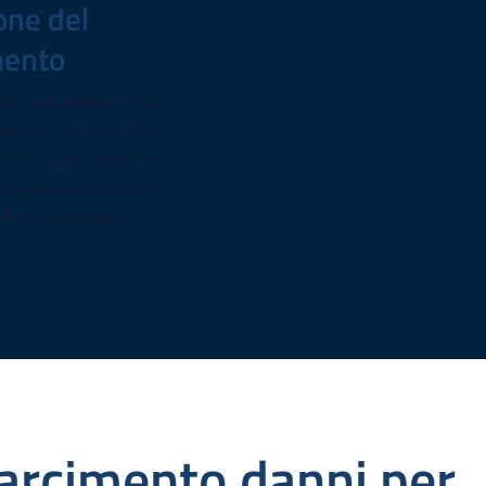
one del
mento
fferta, il pagamento
ente sul tuo conto
penso sarà liquidato
pagnia assicurativa
diche anticipate.
sarcimento danni per