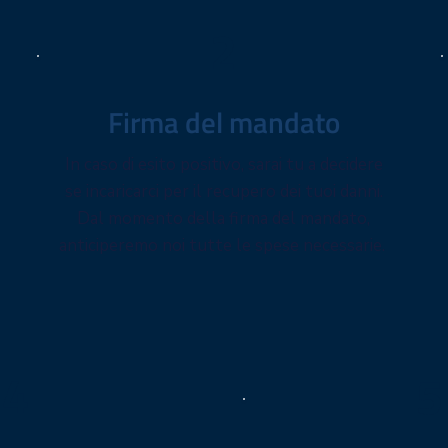
2
Firma del mandato
In caso di esito positivo, sarai tu a decidere
se incaricarci per il recupero dei tuoi danni.
Dal momento della firma del mandato,
anticiperemo noi tutte le spese necessarie.
4
5