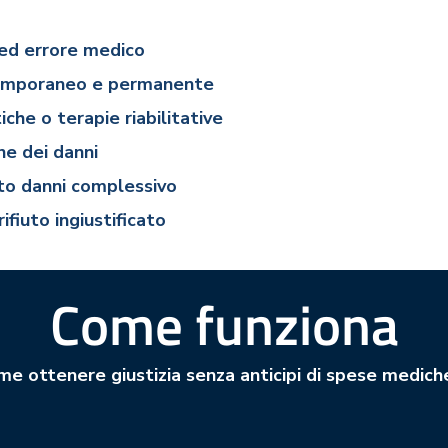
 ed errore medico
e temporaneo e permanente
iche o terapie riabilitative
one dei dann
i
nto danni complessivo
ifiuto ingiustificato
Come funziona
me ottenere giustizia senza anticipi di spese mediche