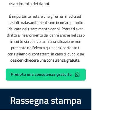
risarcimento dei danni.
È importante notare che gli errori medici ed i
casi di malasanità rientrano in un'area molto
delicata del risarcimento danni. Potresti aver
diritto al risarcimento dei danni anche nel caso
in cui tu sia coinvolto in una situazione non
presente nell'elenco qui sopra, pertanto ti
consigliamo di contattarci in caso di dubbi o se
desideri chiedere una consulenza gratuita
.
Prenota una consulenza gratuita
Rassegna stampa
Scopri alcuni dei casi più recenti che i
nostri partner hanno gestito con
successo