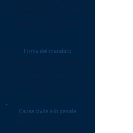
gratuitamente il tuo caso,
verificando eventuali responsabilità
mediche e quantificando il
risarcimento che avresti diritto ad
ottenere.
Firma del mandato
In caso di esito positivo, sarai tu a
decidere se incaricarci per il recupero
dei tuoi danni. Dal momento della
firma del mandato, anticiperemo noi
tutte le spese necessarie.
Causa civile e/o penale
Un team di avvocati si occuperà di
tutto il processo legale, sia in caso