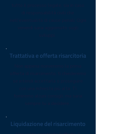
tutto il processo legale, sia in caso
di responsabilità civili che
nell'eventualità di cause penali. Ogni
venerdì sarai aggiornato sugli
sviluppi.
Trattativa e offerta risarcitoria
Non appena riceveremo la prima
offerta di risarcimento, ti chiederemo
se intendi accettarla o proseguire
con una richiesta più alta. Ti
forniremo alcuni consigli, ma sarai
sempre tu a decidere.
Liquidazione del risarcimento