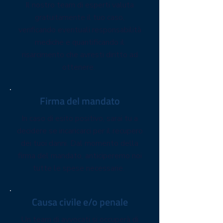
Il nostro team di esperti valuta
gratuitamente il tuo caso,
verificando eventuali responsabilità
mediche e quantificando il
risarcimento che avresti diritto ad
ottenere.
Firma del mandato
In caso di esito positivo, sarai tu a
decidere se incaricarci per il recupero
dei tuoi danni. Dal momento della
firma del mandato, anticiperemo noi
tutte le spese necessarie.
Causa civile e/o penale
Un team di avvocati si occuperà di