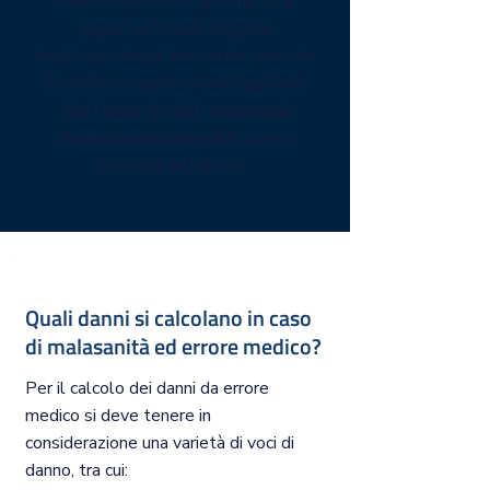
Una volta accettata l'offerta, il
pagamento sarà eseguito
direttamente sul tuo conto corrente.
Il nostro compenso sarà liquidato
direttamente dalla compagnia
assicurativa insieme alle spese
mediche anticipate.
Quali danni si calcolano in caso
di malasanità ed errore medico?
Per il calcolo dei danni da errore
medico si deve tenere in
considerazione una varietà di voci di
danno, tra cui: