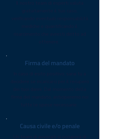
Il nostro team di esperti valuta
gratuitamente il tuo caso,
verificando eventuali responsabilità
mediche e quantificando il
risarcimento che avresti diritto ad
ottenere.
Firma del mandato
In caso di esito positivo, sarai tu a
decidere se incaricarci per il recupero
dei tuoi danni. Dal momento della
firma del mandato, anticiperemo noi
tutte le spese necessarie.
Causa civile e/o penale
Un team di avvocati si occuperà di