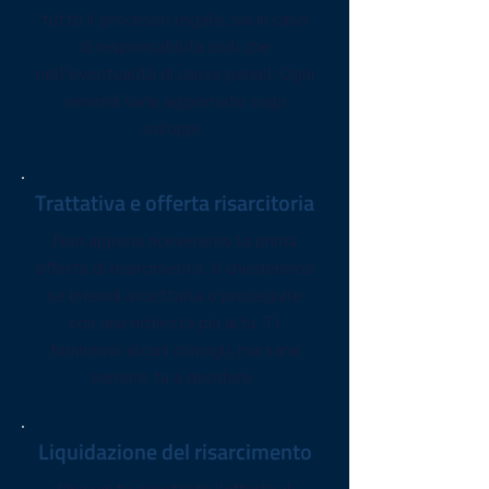
tutto il processo legale, sia in caso
di responsabilità civili che
nell'eventualità di cause penali. Ogni
venerdì sarai aggiornato sugli
sviluppi.
Trattativa e offerta risarcitoria
Non appena riceveremo la prima
offerta di risarcimento, ti chiederemo
se intendi accettarla o proseguire
con una richiesta più alta. Ti
forniremo alcuni consigli, ma sarai
sempre tu a decidere.
Liquidazione del risarcimento