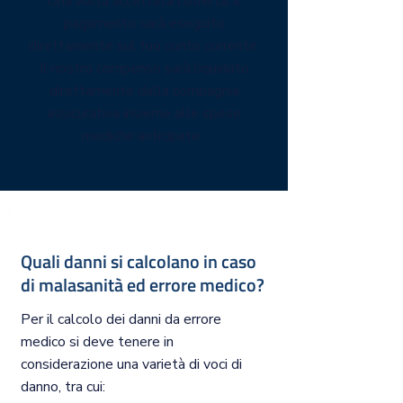
Una volta accettata l'offerta, il
pagamento sarà eseguito
direttamente sul tuo conto corrente.
Il nostro compenso sarà liquidato
direttamente dalla compagnia
assicurativa insieme alle spese
mediche anticipate.
Quali danni si calcolano in caso
di malasanità ed errore medico?
Per il calcolo dei danni da errore
medico si deve tenere in
considerazione una varietà di voci di
danno, tra cui: