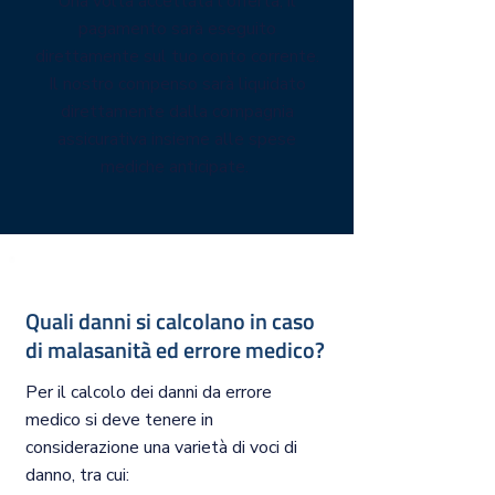
Una volta accettata l'offerta, il
pagamento sarà eseguito
direttamente sul tuo conto corrente.
Il nostro compenso sarà liquidato
direttamente dalla compagnia
assicurativa insieme alle spese
mediche anticipate.
Quali danni si calcolano in caso
di malasanità ed errore medico?
Per il calcolo dei danni da errore
medico si deve tenere in
considerazione una varietà di voci di
danno, tra cui: