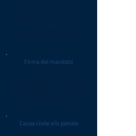
Il nostro team di esperti valuta
gratuitamente il tuo caso,
verificando eventuali responsabilità
mediche e quantificando il
risarcimento che avresti diritto ad
ottenere.
Firma del mandato
In caso di esito positivo, sarai tu a
decidere se incaricarci per il recupero
dei tuoi danni. Dal momento della
firma del mandato, anticiperemo noi
tutte le spese necessarie.
Causa civile e/o penale
Un team di avvocati si occuperà di