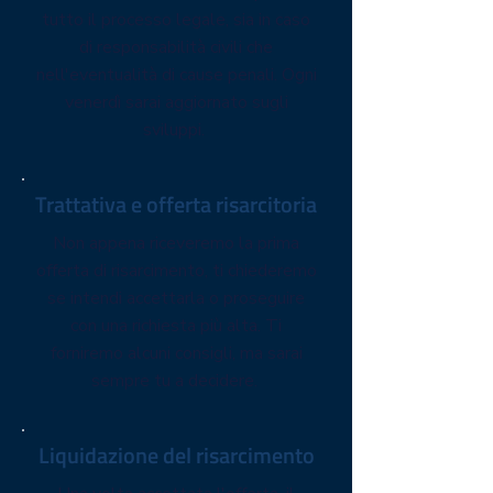
tutto il processo legale, sia in caso
di responsabilità civili che
nell'eventualità di cause penali. Ogni
venerdì sarai aggiornato sugli
sviluppi.
Trattativa e offerta risarcitoria
Non appena riceveremo la prima
offerta di risarcimento, ti chiederemo
se intendi accettarla o proseguire
con una richiesta più alta. Ti
forniremo alcuni consigli, ma sarai
sempre tu a decidere.
Liquidazione del risarcimento