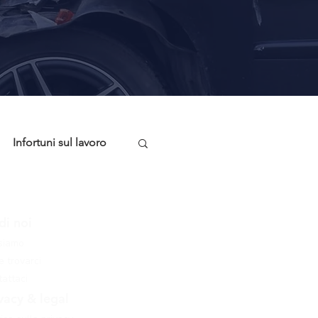
Infortuni sul lavoro
onsigli Utili
di noi
 siamo
 trovarci
attaci
vacy & legal