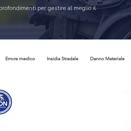
profondimenti per gestire al meglio il
Errore medico
Insidia Stradale
Danno Materiale
 civile
Risarcimento danni
Tutela consumatori
C
Risarcimento danni
Su 
Risarcimento danni incidente stradale
Chi
Risarcimento danni incidente grave
Dove
Risarcimento danni infortunio sul lavoro
Cont
Risarcimento danni malasanità
Pri
.L.S.
Risarcimento danni pedone investito​