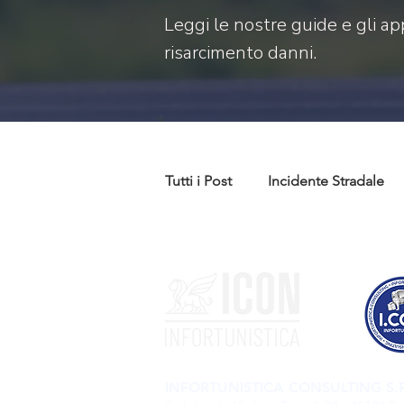
Leggi le nostre guide e gli ap
risarcimento danni.
Tutti i Post
Incidente Stradale
Codice della strada
Codice
INFORTUNISTICA CONSULTING S.R